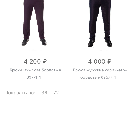
4 200
4 000
Брюки мужские бордовые
Брюки мужские коричнево-
69771-1
бордовые 69577-1
Показать по:
36
72