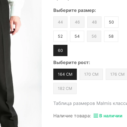
Выберите
размер
:
44
46
48
50
52
54
56
58
60
Выберите
рост
:
164 СМ
170 СМ
176 СМ
182 СМ
Таблица размеров Malmis класс
Наличие товара:
В наличии