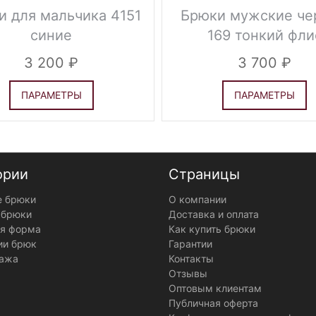
и для мальчика 4151
Брюки мужские че
синие
169 тонкий фли
3 200
3 700
ПАРАМЕТРЫ
ПАРАМЕТРЫ
ории
Страницы
 брюки
О компании
 брюки
Доставка и оплата
я форма
Как купить брюки
ии брюк
Гарантии
ажа
Контакты
Отзывы
Оптовым клиентам
Публичная оферта