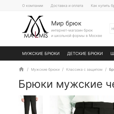
О компании
Доставка и оплата
Как купить 
Мир брюк
интернет-магазин брюк
и школьной формы в Москве
МУЖСКИЕ БРЮКИ
ДЕТСКИЕ БРЮКИ
Ш
Мужские брюки
Классика с защипом
Бр
Брюки мужские ч