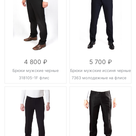
4 800
5 700
Брюки мужские черные
Брюки мужские иссиня черные
318105-1F флис
7363 молодежные на флисе