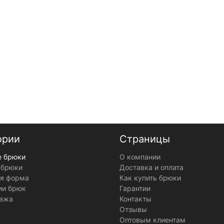
ории
Страницы
 брюки
О компании
 брюки
Доставка и оплата
я форма
Как купить брюки
ии брюк
Гарантии
ажа
Контакты
Отзывы
Оптовым клиентам