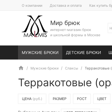
О компании
Доставка и оплата
Как купить 
Мир брюк
интернет-магазин брюк
и школьной формы в Москве
МУЖСКИЕ БРЮКИ
ДЕТСКИЕ БРЮКИ
Ш
Мужские брюки
Слаксы
Терракотовые 
Терракотовые (о
ЦЕНА
(руб.)
РАЗМЕР
РОСТ
ЦВЕТ