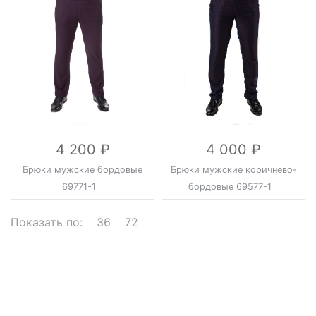
4 200
4 000
Брюки мужские бордовые
Брюки мужские коричнево-
69771-1
бордовые 69577-1
Показать по:
36
72