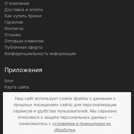
О компании
Доставка и оплата
Как купить брюки
Гарантии
Контакты
Отзывы
Оптовым клиентам
Публичная оферта
Конфиденциальность информации
Приложения
Блог
Карта сайта
Мы получаем и
Наш сайт использует cookie (файлы с данными о
обрабатываем
прошлых посещениях сайта) для персонализации
персональные данные
сервисов и удобства пользователей. Мы серьезно
посетителей нашего сайта в
относимся к защите персональных данных —
соответствии с
условиями
,
ознакомьтесь с
условиями и принципами их
© 1997 - 2026 «Мир брюк»
а также c
условиями
обработки
.