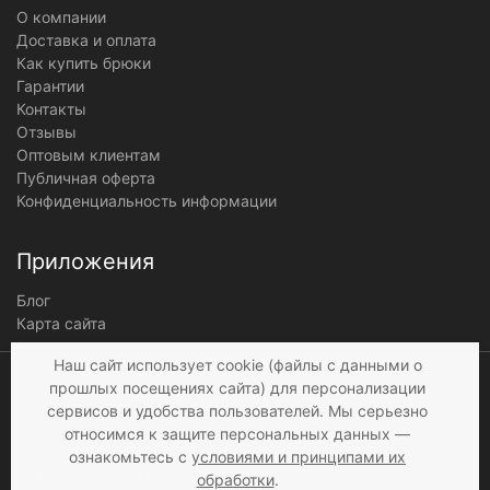
О компании
Доставка и оплата
Как купить брюки
Гарантии
Контакты
Отзывы
Оптовым клиентам
Публичная оферта
Конфиденциальность информации
Приложения
Блог
Карта сайта
Мы получаем и
Наш сайт использует cookie (файлы с данными о
обрабатываем
прошлых посещениях сайта) для персонализации
персональные данные
сервисов и удобства пользователей. Мы серьезно
посетителей нашего сайта в
относимся к защите персональных данных —
соответствии с
условиями
,
ознакомьтесь с
условиями и принципами их
© 1997 - 2026 «Мир брюк»
а также c
условиями
обработки
.