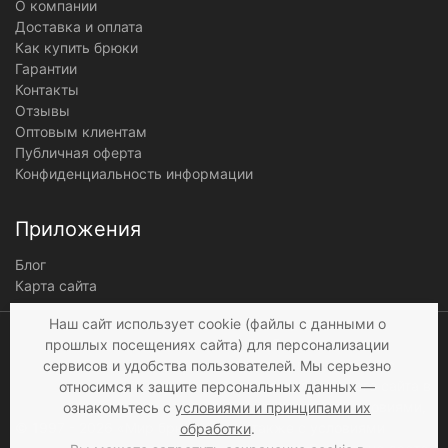
О компании
Доставка и оплата
Как купить брюки
Гарантии
Контакты
Отзывы
Оптовым клиентам
Публичная оферта
Конфиденциальность информации
Приложения
Блог
Карта сайта
Мы получаем и
Наш сайт использует cookie (файлы с данными о
обрабатываем
прошлых посещениях сайта) для персонализации
персональные данные
сервисов и удобства пользователей. Мы серьезно
посетителей нашего сайта в
относимся к защите персональных данных —
соответствии с
условиями
,
ознакомьтесь с
условиями и принципами их
© 1997 - 2026 «Мир брюк»
а также c
условиями
обработки
.