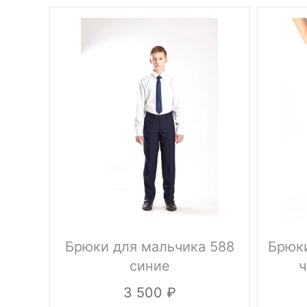
Брюки для мальчика 588
Брюки
синие
ч
3 500