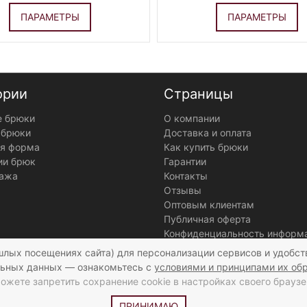
ПАРАМЕТРЫ
ПАРАМЕТРЫ
ории
Страницы
 брюки
О компании
 брюки
Доставка и оплата
я форма
Как купить брюки
ии брюк
Гарантии
ажа
Контакты
Отзывы
Оптовым клиентам
Публичная оферта
Конфиденциальность информ
шлых посещениях сайта) для персонализации сервисов и удобст
ьных данных — ознакомьтесь с
условиями и принципами их об
ожете запретить сохранение cookie в настройках своего браузе
Мы получаем и обрабатываем персональные да
ПРИНИМАЮ