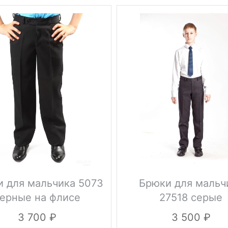
 для мальчика 5073
Брюки для мальч
ерные на флисе
27518 серые
3 700
3 500