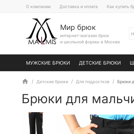
О компании
Доставка и оплата
Как купить 
Мир брюк
интернет-магазин брюк
и школьной формы в Москве
МУЖСКИЕ БРЮКИ
ДЕТСКИЕ БРЮКИ
Ш
Детские брюки
Для подростков
Брюки 
Брюки для мальч