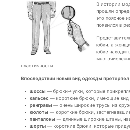
В истории мод
прошли опред
это поясное и
появился в ре
Представител
юбки, а женщи
юбке находить
многочисленн
пластичности.
Впоследствии новый вид одежды претерпел 
шоссы
— брюки-чулки, которые прикрепля
кальсес
— короткие брюки, имеющие вид п
ренгравы
— очень широкие трусы из круже
кюлоты
— короткие брюки, застегивавшие
панталоны
— длинные широкие штаны, наз
шорты
— короткие брюки, которые приду