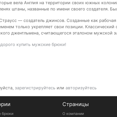
торые вела Англия на территории своих южных колони
ленях штаны, названные по имени своего создателя. Б
траусс — создатель джинсов. Созданные как рабочая 
еменем только укрепляет свои позиции. Классический 
ского джентльмена, считающегося эталоном мужской э
едорого купить мужские брюки!
луйста,
зарегистрируйтесь
или
авторизуйтесь
ории
Страницы
 брюки
О компании