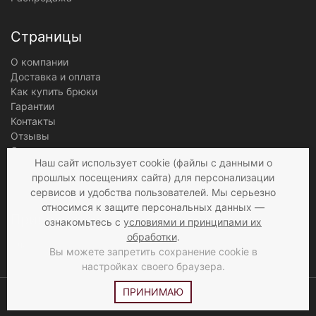
Страницы
О компании
Доставка и оплата
Как купить брюки
Гарантии
Контакты
Отзывы
Оптовым клиентам
Наш сайт использует cookie (файлы с данными о
Публичная оферта
прошлых посещениях сайта) для персонализации
Конфиденциальность информации
сервисов и удобства пользователей. Мы серьезно
относимся к защите персональных данных —
Приложения
ознакомьтесь с
условиями и принципами их
обработки
.
Блог
Вы можете запретить сохранение cookie в
Карта сайта
настройках своего браузера.
ПРИНИМАЮ
© 1997 - 2026 «Мир брюк»